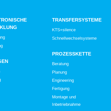
TRONISCHE
TRANSFERSYSTEME
CKLUNG
KTS+silence
ung
Schnellwechselsysteme
ng
PROZESSKETTE
GEN
Beratung
n
Planung
g
Engineering
Fertigung
Montage und
Inbetriebnahme