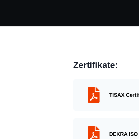
Zertifikate:
TISAX Certif
DEKRA
ISO